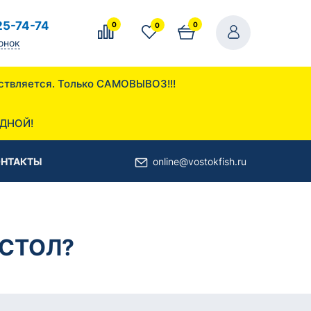
25-74-74
0
0
0
онок
осуществляется. Только САМОВЫВОЗ!!!
 ул. Дорожная 13
ОДНОЙ!
ОНТАКТЫ
online@vostokfish.ru
 СТОЛ?