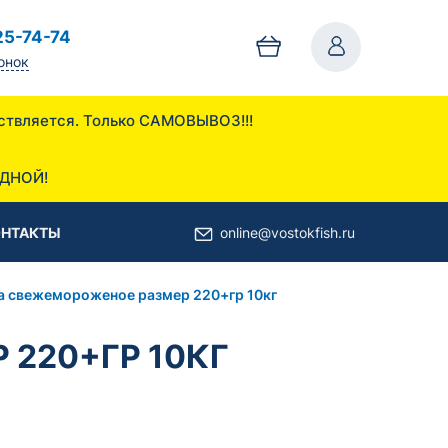
25-74-74
онок
осуществляется. Только САМОВЫВОЗ!!!
 ул. Дорожная 13
ОДНОЙ!
ОНТАКТЫ
online@vostokfish.ru
а свежемороженое размер 220+гр 10кг
220+ГР 10КГ