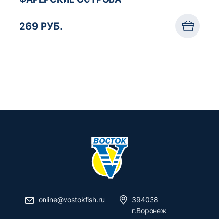
269 РУБ.
online@vostokfish.ru
394038
г.Воронеж