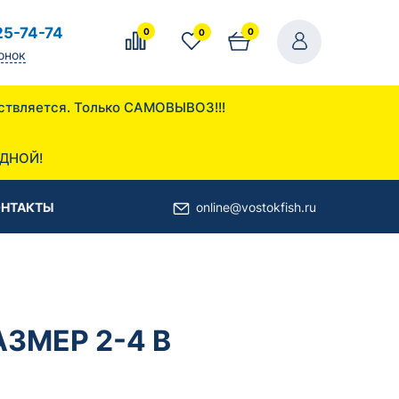
25-74-74
0
0
0
онок
осуществляется. Только САМОВЫВОЗ!!!
 ул. Дорожная 13
ОДНОЙ!
ОНТАКТЫ
online@vostokfish.ru
ЗМЕР 2-4 В